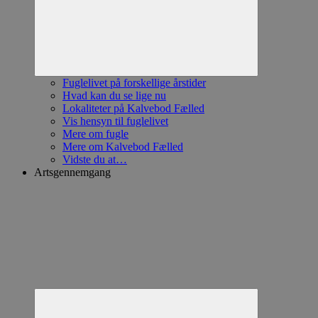
Fuglelivet på forskellige årstider
Hvad kan du se lige nu
Lokaliteter på Kalvebod Fælled
Vis hensyn til fuglelivet
Mere om fugle
Mere om Kalvebod Fælled
Vidste du at…
Artsgennemgang
Expand
child
menu