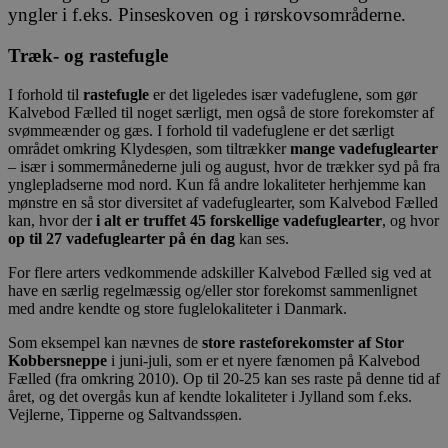
yngler i f.eks. Pinseskoven og i rørskovsområderne.
Træk- og rastefugle
I forhold til
rastefugle
er det ligeledes især vadefuglene, som gør
Kalvebod Fælled til noget særligt, men også de store forekomster af
svømmeænder og gæs. I forhold til vadefuglene er det særligt
området omkring Klydesøen, som tiltrækker
mange vadefuglearter
– især i sommermånederne juli og august, hvor de trækker syd på fra
ynglepladserne mod nord. Kun få andre lokaliteter herhjemme kan
mønstre en så stor diversitet af vadefuglearter, som Kalvebod Fælled
kan, hvor der
i alt er truffet 45 forskellige vadefuglearter
, og hvor
op til
27 vadefuglearter på én dag
kan ses
.
For flere arters vedkommende adskiller Kalvebod Fælled sig ved at
have en særlig regelmæssig og/eller stor forekomst sammenlignet
med andre kendte og store fuglelokaliteter i Danmark.
Som eksempel kan nævnes de
store rasteforekomster af
Stor
Kobbersneppe
i juni-juli, som er et nyere fænomen på Kalvebod
Fælled (fra omkring 2010). Op til 20-25 kan ses raste på denne tid af
året, og det overgås kun af kendte lokaliteter i Jylland som f.eks.
Vejlerne, Tipperne og Saltvandssøen.