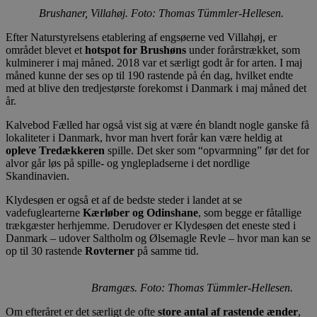
Brushaner, Villahøj. Foto: Thomas Tümmler-Hellesen.
Efter Naturstyrelsens etablering af engsøerne ved Villahøj, er
området blevet et
hotspot for Brushøns
under forårstrækket, som
kulminerer i maj måned. 2018 var et særligt godt år for arten. I maj
måned kunne der ses op til 190 rastende på én dag, hvilket endte
med at blive den tredjestørste forekomst i Danmark i maj måned det
år.
Kalvebod Fælled har også vist sig at være én blandt nogle ganske få
lokaliteter i Danmark, hvor man hvert forår kan være heldig at
opleve Tredækkeren
spille. Det sker som “opvarmning” før det for
alvor går løs på spille- og ynglepladserne i det nordlige
Skandinavien.
Klydesøen er også et af de bedste steder i landet at se
vadefuglearterne
Kærløber og Odinshane
, som begge er fåtallige
trækgæster herhjemme. Derudover er Klydesøen det eneste sted i
Danmark – udover Saltholm og Ølsemagle Revle – hvor man kan se
op til 30 rastende
Rovterner
på samme tid.
Bramgæs. Foto: Thomas Tümmler-Hellesen.
Om efteråret er det særligt de ofte
store antal af rastende ænder
,