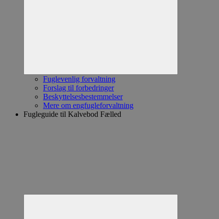
Expand
child
menu
Fuglevenlig forvaltning
Forslag til forbedringer
Beskyttelsesbestemmelser
Mere om engfugleforvaltning
Fugleguide til Kalvebod Fælled
Expand
child
menu