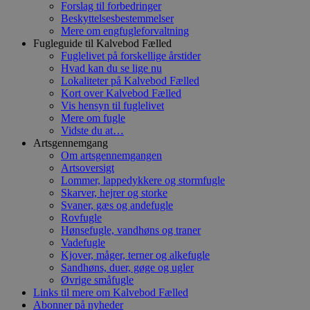
Forslag til forbedringer
Beskyttelsesbestemmelser
Mere om engfugleforvaltning
Fugleguide til Kalvebod Fælled
Fuglelivet på forskellige årstider
Hvad kan du se lige nu
Lokaliteter på Kalvebod Fælled
Kort over Kalvebod Fælled
Vis hensyn til fuglelivet
Mere om fugle
Vidste du at…
Artsgennemgang
Om artsgennemgangen
Artsoversigt
Lommer, lappedykkere og stormfugle
Skarver, hejrer og storke
Svaner, gæs og andefugle
Rovfugle
Hønsefugle, vandhøns og traner
Vadefugle
Kjover, måger, terner og alkefugle
Sandhøns, duer, gøge og ugler
Øvrige småfugle
Links til mere om Kalvebod Fælled
Abonner på nyheder