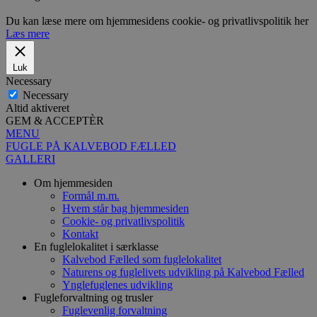
Du kan læse mere om hjemmesidens cookie- og privatlivspolitik her
Læs mere
Luk
Necessary
Necessary
Altid aktiveret
GEM & ACCEPTÈR
MENU
FUGLE PÅ KALVEBOD FÆLLED
GALLERI
Om hjemmesiden
Formål m.m.
Hvem står bag hjemmesiden
Cookie- og privatlivspolitik
Kontakt
En fuglelokalitet i særklasse
Kalvebod Fælled som fuglelokalitet
Naturens og fuglelivets udvikling på Kalvebod Fælled
Ynglefuglenes udvikling
Fugleforvaltning og trusler
Fuglevenlig forvaltning