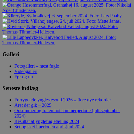
Galleri
Fotogalleri – mest fugle
Videogalleri
Før og nu
Seneste indlæg
Forrygende ynglesæson i 2026 – flere nye rekorder
Året der gik – 2025
Opsummering fra en hot sommerperiode (juli-september
2024)
Resultat af ynglefugletælling 2024
Set og sket i perioden april-juni 2024