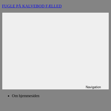
Skip
FUGLE PÅ KALVEBOD FÆLLED
to
content
Navigation
Om hjemmesiden