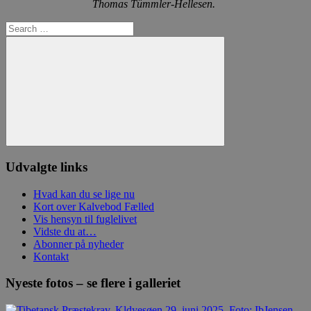
Thomas Tümmler-Hellesen.
Search
for:
Search
Udvalgte links
Hvad kan du se lige nu
Kort over Kalvebod Fælled
Vis hensyn til fuglelivet
Vidste du at…
Abonner på nyheder
Kontakt
Nyeste fotos – se flere i galleriet