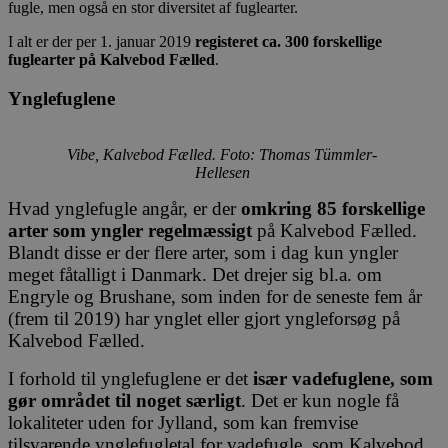
fugle, men også en stor diversitet af fuglearter.
I alt er der per 1. januar 2019
registeret ca. 300 forskellige
fuglearter på Kalvebod Fælled
.
Ynglefuglene
Vibe, Kalvebod Fælled. Foto: Thomas Tümmler-
Hellesen
Hvad ynglefugle angår, er der
omkring 85
forskellige
arter
som yngler regelmæssigt
på Kalvebod Fælled.
Blandt disse er der flere arter, som i dag kun yngler
meget fåtalligt i Danmark. Det drejer sig bl.a. om
Engryle og Brushane, som inden for de seneste fem år
(frem til 2019) har ynglet eller gjort yngleforsøg på
Kalvebod Fælled.
I forhold til ynglefuglene er det
især vadefuglene, som
gør området til noget særligt
. Det er kun nogle få
lokaliteter uden for Jylland, som kan fremvise
tilsvarende ynglefugletal for vadefugle, som Kalvebod