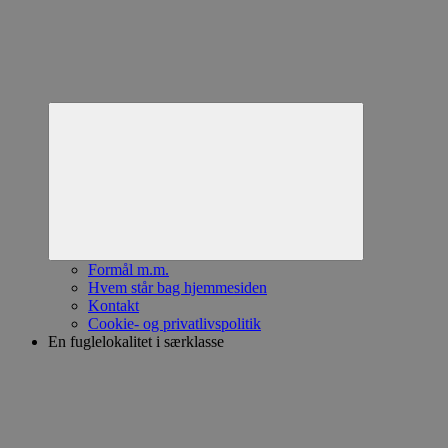
Expand
child
menu
Formål m.m.
Hvem står bag hjemmesiden
Kontakt
Cookie- og privatlivspolitik
En fuglelokalitet i særklasse