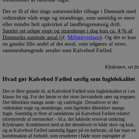
Der er få af den slags naturområder tilbage i Danmark med
vidtstrakte våde enge og strandenge, som samtidig er mere
eller mindre helt upåvirket af landbrugsmæssig drift.
Samlet set udgør enge og strandenge i dag kun ca. 4 % af
Danmarks samlede areal
(jf.
Miljøstyrelsen
). Og det er kun
en ganske lille andel af det areal, som udgøres af store,
sammenhængende arealer som Kalvebod Fælled.
Klydesøen, set fr
Hvad gør Kalvebod Fælled særlig som fuglelokalitet
Der er flere grunde til, at Kalvebod Fælled som fuglelokalitet er i en
klasse for sig. For det første er der store lavvandede søer og engsøer.
Det tiltrækker mange ande- og vadefugle. Derudover er der
vidtstrakte enge og strandenge, som ligeledes tiltrækker mange
fugle. Samtidig er flere af områderne på Kalvebod Fælled relativt
uforstyrrede af mennesker – bl.a. det lukkede reservat omkring
Klydesøen. Kombineret med at der derudover er både skov og krat,
og at Kalvebod Fælled samtidig ligger på en trækrute, så har man en
kombination af forhold, som resulterer i både store mængder af