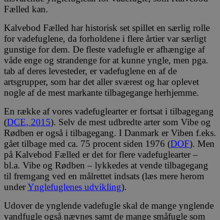
Fælled kan.
Kalvebod Fælled har historisk set spillet en særlig rolle
for vadefuglene, da forholdene i flere årtier var særligt
gunstige for dem. De fleste vadefugle er afhængige af
våde enge og strandenge for at kunne yngle, men pga.
tab af deres levesteder, er vadefuglene en af de
artsgrupper, som har det aller sværest og har oplevet
nogle af de mest markante tilbagegange herhjemme.
En række af vores vadefuglearter er fortsat i tilbagegang
(
DCE, 2015
). Selv de mest udbredte arter som Vibe og
Rødben er også i tilbagegang. I Danmark er Viben f.eks.
gået tilbage med ca. 75 procent siden 1976 (
DOF
). Men
på Kalvebod Fælled er det for flere vadefuglearter –
bl.a. Vibe og Rødben – lykkedes at vende tilbagegang
til fremgang ved en målrettet indsats (læs mere herom
under
Ynglefuglenes udvikling
).
Udover de ynglende vadefugle skal de mange ynglende
vandfugle også nævnes samt de mange småfugle som