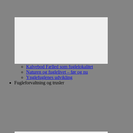
Collapse
child
menu
Kalvebod Fælled som fuglelokalitet
Naturen og fuglelivet – før og nu
Ynglefuglenes udvikling
Fugleforvaltning og trusler