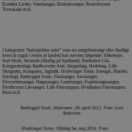
Korttået Lærke, Vandsanger, Buskrørsanger, Rosenbrystet
Tornskade m.fl.
I kategorien ”halvsjældne arter” som ses uregelmæssigt eller fåtalligt
hvert år (også i resten af landet) kan nævnes følgende: Silkehejre,
Sort Stork, Skestork (fåtallig på Sjælland), Rødhalset Gås,
Kongeederfugl, Rødhovedet And, Steppehøg, Hedehøg, Lille
Skrigeørn, Kongeørn, Jagtfalk, Hvidvinget Terne, Sneugle, Biæder,
Hærfugl, Rødrygget Svale, Flodsanger, Savisanger,
Drosselrørsanger, Høgesanger, Lundsanger, Fuglekongesanger,
Hvidbrynet Løvsanger, Lille Fluesnapper, Hvidhalset Fluesnapper,
Pirol m.fl.
Rødrygget Svale, Hejresøen. 28. april 2012. Foto: Lars
Andersen.
Hvidvinget Terne, Villahøj Sø, maj 2014. Foto: