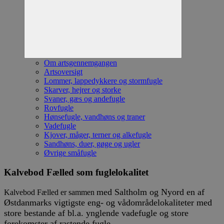
Om artsgennemgangen
Artsoversigt
Lommer, lappedykkere og stormfugle
Skarver, hejrer og storke
Svaner, gæs og andefugle
Rovfugle
Hønsefugle, vandhøns og traner
Vadefugle
Kjover, måger, terner og alkefugle
Sandhøns, duer, gøge og ugler
Øvrige småfugle
Kalvebod Fælled som fuglelokalitet
med Saltholm og Nyord
en af
Kalvebod Fælled er sammen
Østdanmarks vigtigste eng- og vådområdelokaliteter med
store bestande af bl.a. ynglende
vadefugle
og store
forekomster af rastende fugle
.