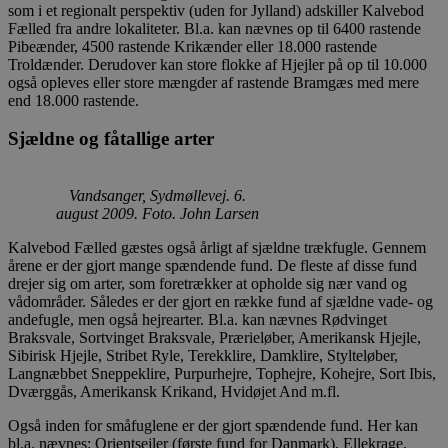
som i et regionalt perspektiv (uden for Jylland) adskiller Kalvebod
Fælled fra andre lokaliteter. Bl.a. kan nævnes op til 6400 rastende
Pibeænder, 4500 rastende Krikænder eller 18.000 rastende
Troldænder. Derudover kan store flokke af Hjejler på op til 10.000
også opleves eller store mængder af rastende Bramgæs med mere
end 18.000 rastende.
Sjældne og fåtallige arter
Vandsanger, Sydmøllevej. 6.
august 2009. Foto. John Larsen
Kalvebod Fælled gæstes også årligt af sjældne trækfugle. Gennem
årene er der gjort mange spændende fund. De fleste af disse fund
drejer sig om arter, som foretrækker at opholde sig nær vand og
vådområder. Således er der gjort en række fund af sjældne vade- og
andefugle, men også hejrearter. Bl.a. kan nævnes Rødvinget
Braksvale, Sortvinget Braksvale, Prærieløber, Amerikansk Hjejle,
Sibirisk Hjejle, Stribet Ryle, Terekklire, Damklire, Stylteløber,
Langnæbbet Sneppeklire, Purpurhejre, Tophejre, Kohejre, Sort Ibis,
Dværggås, Amerikansk Krikand, Hvidøjet And m.fl.
Også inden for småfuglene er der gjort spændende fund. Her kan
bl.a. nævnes: Orientsejler (første fund for Danmark), Ellekrage,