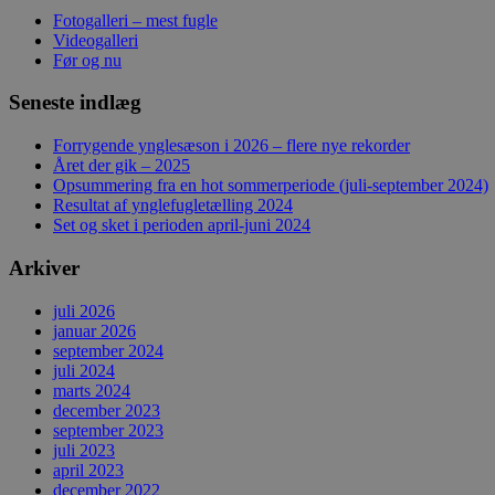
Fotogalleri – mest fugle
Videogalleri
Før og nu
Seneste indlæg
Forrygende ynglesæson i 2026 – flere nye rekorder
Året der gik – 2025
Opsummering fra en hot sommerperiode (juli-september 2024)
Resultat af ynglefugletælling 2024
Set og sket i perioden april-juni 2024
Arkiver
juli 2026
januar 2026
september 2024
juli 2024
marts 2024
december 2023
september 2023
juli 2023
april 2023
december 2022