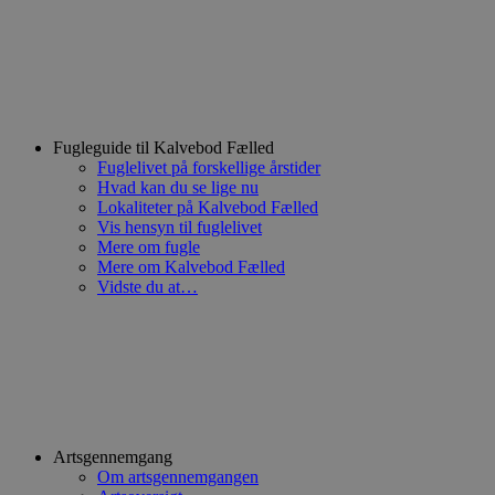
Fugleguide til Kalvebod Fælled
Fuglelivet på forskellige årstider
Hvad kan du se lige nu
Lokaliteter på Kalvebod Fælled
Vis hensyn til fuglelivet
Mere om fugle
Mere om Kalvebod Fælled
Vidste du at…
Artsgennemgang
Om artsgennemgangen