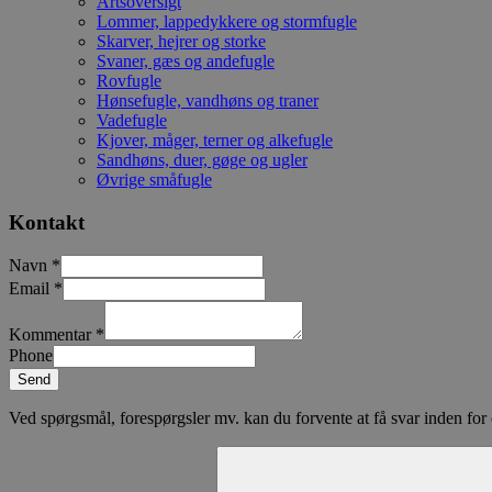
Artsoversigt
Lommer, lappedykkere og stormfugle
Skarver, hejrer og storke
Svaner, gæs og andefugle
Rovfugle
Hønsefugle, vandhøns og traner
Vadefugle
Kjover, måger, terner og alkefugle
Sandhøns, duer, gøge og ugler
Øvrige småfugle
Kontakt
Navn
*
Email
*
Kommentar
*
Phone
Send
Ved spørgsmål, forespørgsler mv. kan du forvente at få svar inden for 
Search
for: