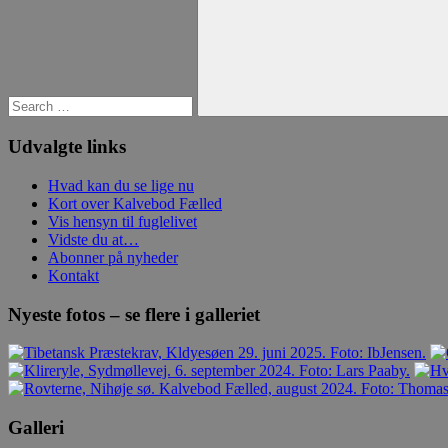
Search
Udvalgte links
Hvad kan du se lige nu
Kort over Kalvebod Fælled
Vis hensyn til fuglelivet
Vidste du at…
Abonner på nyheder
Kontakt
Nyeste fotos – se flere i galleriet
Galleri