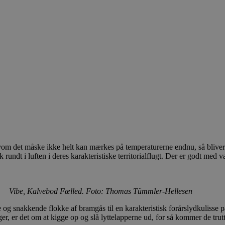
 Selvom det måske ikke helt kan mærkes på temperaturerne endnu, så bliv
k rundt i luften i deres karakteristiske territorialflugt. Der er godt 
Vibe, Kalvebod Fælled. Foto: Thomas Tümmler-Hellesen
og snakkende flokke af bramgås til en karakteristisk forårslydkulisse
 er det om at kigge op og slå lyttelapperne ud, for så kommer de truttend