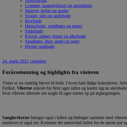
Artsoversigt
Lommer, lappedykkere og stormfugle
Skarver, hejrer og storke
Svaner, gæs og andefugle
Rovfugle
Hønsefugle, vandhøns og traner
Vadefugle
Kjover, måger, terner og alkefugle
Sandhøns, duer, gøge og ugler
Øvrige småfugle
24. marts 2021
caretaker
Forårsstemning og highlights fra vinteren
Vinter er nu endelig blevet til forår. I hvert fald ifølge kalenderen.
Fælled.
Viberne
ankom for flere uger siden og kaster sig nu akrobatis
hvor viberne allerede om nogle få uger starter op på æglægningen.
Sanglærkerne
hænger også i luften og bidrager sammen med viberne 
nordover er også set. Kommer der østenvind inden for de næste par uger,