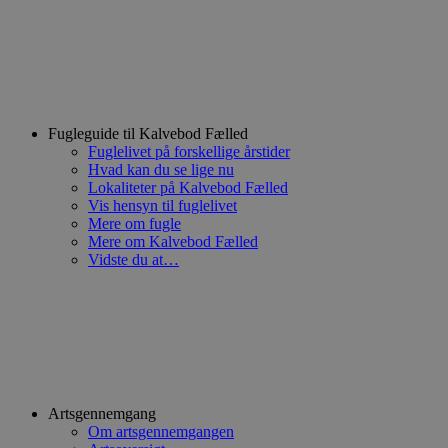
Fugleguide til Kalvebod Fælled
Fuglelivet på forskellige årstider
Hvad kan du se lige nu
Lokaliteter på Kalvebod Fælled
Vis hensyn til fuglelivet
Mere om fugle
Mere om Kalvebod Fælled
Vidste du at…
Artsgennemgang
Om artsgennemgangen