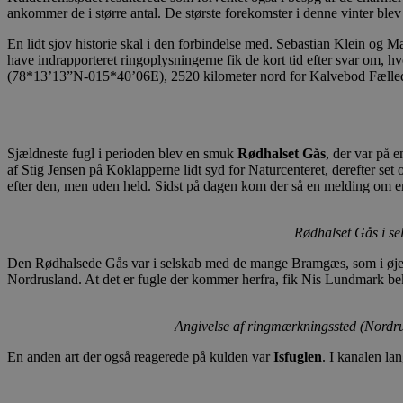
ankommer de i større antal. De største forekomster i denne vinter blev
En lidt sjov historie skal i den forbindelse med. Sebastian Klein og M
have indrapporteret ringoplysningerne fik de kort tid efter svar om
(78*13’13”N-015*40’06E), 2520 kilometer nord for Kalvebod Fælle
Sjældneste fugl i perioden blev en smuk
Rødhalset Gås
, der var på 
af Stig Jensen på Koklapperne lidt syd for Naturcenteret, derefter se
efter den, men uden held. Sidst på dagen kom der så en melding om
Rødhalset Gås i s
Den Rødhalsede Gås var i selskab med de mange Bramgæs, som i øjeblik
Nordrusland. At det er fugle der kommer herfra, fik Nis Lundmark bek
Angivelse af ringmærkningssted (Nordru
En anden art der også reagerede på kulden var
Isfuglen
. I kanalen la