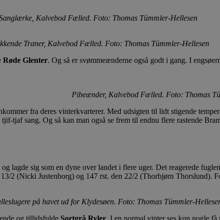
Sanglærke, Kalvebod Fælled. Foto: Thomas Tümmler-Hellesen
kkende Traner, Kalvebod Fælled. Foto: Thomas Tümmler-Hellesen
e
Røde Glenter
. Og så er svømmeænderne også godt i gang. I engsøern
Pibeænder, Kalvebod Fælled. Foto: Thomas T
ankommer fra deres vinterkvarterer. Med udsigten til lidt stigende temper
f-tjaf sang. Og så kan man også se frem til endnu flere rastende Bramgå
og lagde sig som en dyne over landet i flere uger. Det reagerede fuglene
 13/2 (Nicki Justenborg) og 147 rst. den 22/2 (Thorbjørn Thorslund). Fo
lleslugere på havet ud for Klydesøen. Foto: Thomas Tümmler-Hellese
ende og tillidsfulde
Sortgrå Ryler
. I en normal vinter ses kun nogle f