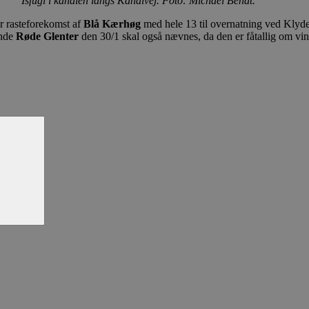
Isfugl i kanalen langs Kanalvej. Foto: Michael Bendt.
r rasteforekomst af
Blå Kærhøg
med hele 13 til overnatning ved Klyd
ende
Røde Glenter
den 30/1 skal også nævnes, da den er fåtallig om vin