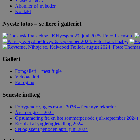
Vidste du at…
Abonner på nyheder
Kontakt
Nyeste fotos – se flere i galleriet
Galleri
Fotogalleri – mest fugle
Videogalleri
Før og nu
Seneste indlæg
Forrygende ynglesæson i 2026 – flere nye rekorder
Året der gik – 2025
Opsummering fra en hot sommerperiode (juli-september 2024)
Resultat af ynglefugletælling 2024
Set og sket i perioden april-juni 2024