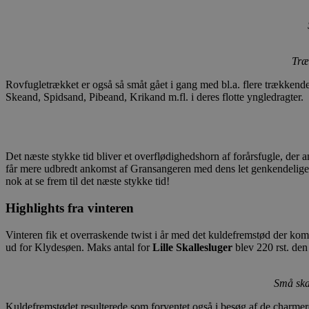
Træ
Rovfugletrækket er også så småt gået i gang med bl.a. flere trækkend
Skeand, Spidsand, Pibeand, Krikand m.fl. i deres flotte yngledragter.
Det næste stykke tid bliver et overflødighedshorn af forårsfugle, der 
får mere udbredt ankomst af Gransangeren med dens let genkendelige tji
nok at se frem til det næste stykke tid!
Highlights fra vinteren
Vinteren fik et overraskende twist i år med det kuldefremstød der kom 
ud for Klydesøen. Maks antal for
Lille Skallesluger
blev 220 rst. den
Små ska
Kuldefremstødet resulterede som forventet også i besøg af de charmer