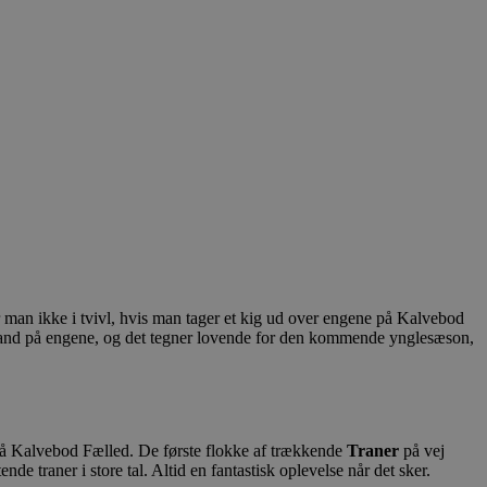
er man ikke i tvivl, hvis man tager et kig ud over engene på Kalvebod
med vand på engene, og det tegner lovende for den kommende ynglesæson,
 på Kalvebod Fælled. De første flokke af trækkende
Traner
på vej
e traner i store tal. Altid en fantastisk oplevelse når det sker.