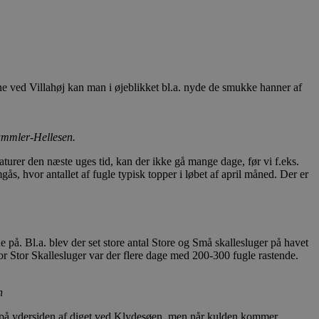
e ved Villahøj kan man i øjeblikket bl.a. nyde de smukke hanner af
ümmler-Hellesen.
aturer den næste uges tid, kan der ikke gå mange dage, før vi f.eks.
s, hvor antallet af fugle typisk topper i løbet af april måned. Der er
 på. Bl.a. blev der set store antal Store og Små skallesluger på havet
r Stor Skallesluger var der flere dage med 200-300 fugle rastende.
n
å på ydersiden af diget ved Klydesøen, men når kulden kommer,