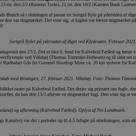
 23 rst. den 2/2 (Rasmus Turin), 21 rst. den 10/2 (Karsten Busk Laursen
ads Bunch så i slutningen af januar en Sortgrå Ryle på ydersiden af dige
, hvor den var ringmærket. Det viste sig, at fuglen var blevet ringmæ
d!
Sortgrå Ryler på ydersiden af diget ved Klydesøen. Februar 202
endagsvisit den 27/2. Det er blot 6. fund for Kalvebod Fælled og første v
t overflyvende ved Villahøj (Thomas Tümmler-Hellesen) og til sidst set 
 en Rødhalset Gås fra Gammel Havdrup Mose ca. 20 km sydvest for Kal
elskab med Bramgæs, 27. februar 2021. Villahøj. Foto: Thomas Tümmle
ket raster på Kalvebod Fælled. Det drejer sig primært om fugle, der t
ræftet, da han den 13/3 aflæste en ringmærket fugl. Den viste sig at 
sland) og aflæsning (Kalvebod Fælled). Oplyst af Nis Lundmark.
ngs Kanalvej var der i perioder op til 4-5 Isfugle på strækningen, som s