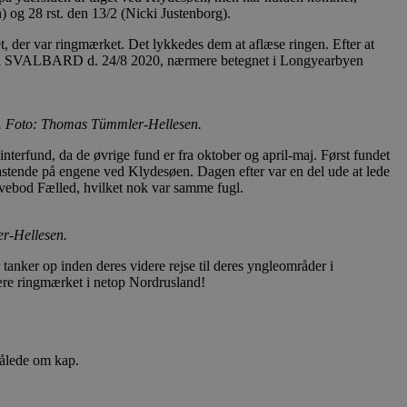
) og 28 rst. den 13/2 (Nicki Justenborg).
t, der var ringmærket. Det lykkedes dem at aflæse ringen. Efter at
rket på SVALBARD d. 24/8 2020, nærmere betegnet i Longyearbyen
1. Foto: Thomas Tümmler-Hellesen.
interfund, da de øvrige fund er fra oktober og april-maj. Først fundet
rastende på engene ved Klydesøen. Dagen efter var en del ude at lede
vebod Fælled, hvilket nok var samme fugl.
r-Hellesen.
anker op inden deres videre rejse til deres yngleområder i
være ringmærket i netop Nordrusland!
trålede om kap.