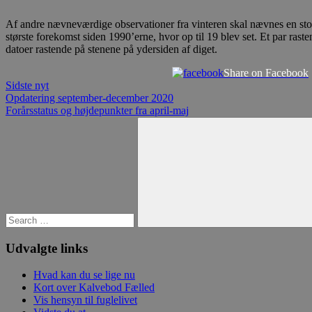
Af andre nævneværdige observationer fra vinteren skal nævnes en sto
største forekomst siden 1990’erne, hvor op til 19 blev set. Et par rast
datoer rastende på stenene på ydersiden af diget.
Share on Facebook
Sidste nyt
Indlægsnavigation
Previous
Opdatering september-december 2020
Post:
Next
Forårsstatus og højdepunkter fra april-maj
Post:
Search
for:
Search
Udvalgte links
Hvad kan du se lige nu
Kort over Kalvebod Fælled
Vis hensyn til fuglelivet